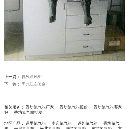
上一篇：
氮气通风柜
下一篇：
黑龙江实验台
相关服务：
香坊氮气箱厂家
香坊氮气箱报价
香坊氮气箱哪家
好
香坊氮气箱批发
地区产品：
道里氮气箱
南岗氮气箱
道外氮气箱
香坊氮气
箱
平房氮气箱
松北氮气箱
呼兰氮气箱
依兰氮气箱
方