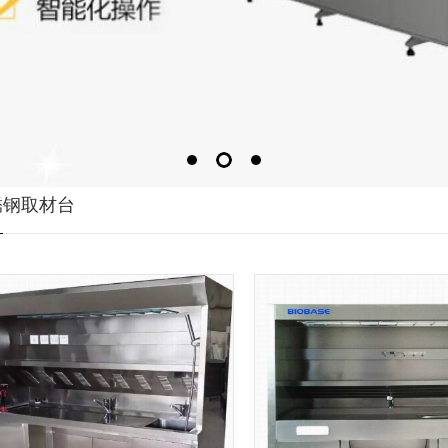
锈钢取材台