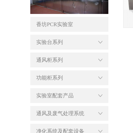
香坊PCR实验室
实验台系列
通风柜系列
功能柜系列
实验室配套产品
通风及废气处理系统
净化系统及配套设备