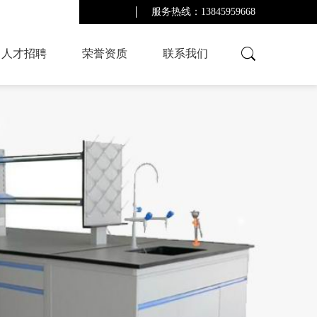
服务热线：13845959668
人才招聘
荣誉资质
联系我们