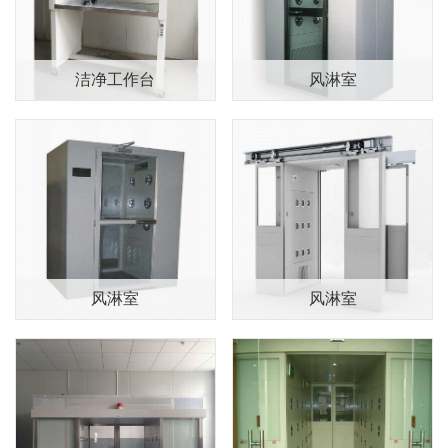
洁净工作台
风淋室
风淋室
风淋室