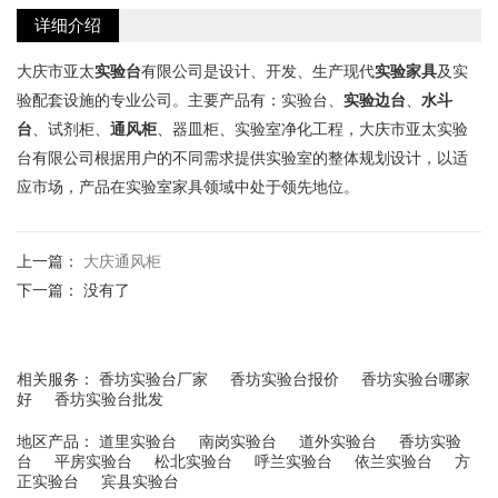
详细介绍
大庆市亚太
实验台
有限公司是设计、开发、生产现代
实验家具
及实
验配套设施的专业公司。主要产品有：实验台、
实验边台
、
水斗
台
、试剂柜、
通风柜
、器皿柜、实验室净化工程，大庆市亚太实验
台有限公司根据用户的不同需求提供实验室的整体规划设计，以适
应市场，产品在实验室家具领域中处于领先地位。
上一篇：
大庆通风柜
下一篇： 没有了
相关服务：
香坊实验台厂家
香坊实验台报价
香坊实验台哪家
好
香坊实验台批发
地区产品：
道里实验台
南岗实验台
道外实验台
香坊实验
台
平房实验台
松北实验台
呼兰实验台
依兰实验台
方
正实验台
宾县实验台