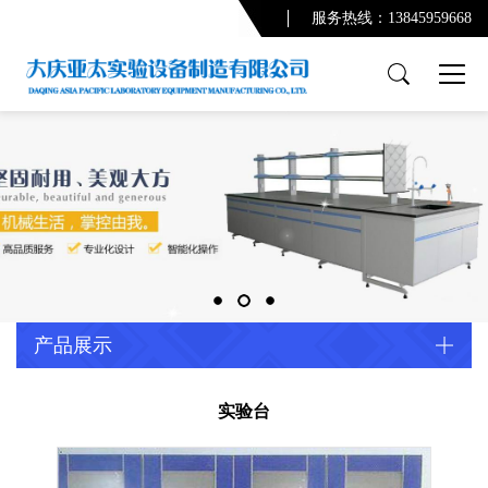
服务热线：13845959668
产品展示
PCR实验室
实验台系列
通风柜系列
功能柜系列
实验室配套产品
通风及废气处理系统
产品展示
净化系统及配套设备
配套产品
实验台
实验室规划设计